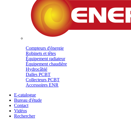
Compteurs d'énergie
Robinets et têtes
Équipement radiateur
Équipement chaudière
Hydrocâblé
Dalles PCBT
Collecteurs PCBT
Accessoires ENR
E-catalogue
Bureau d'étude
Contact
Vidéos
Rechercher