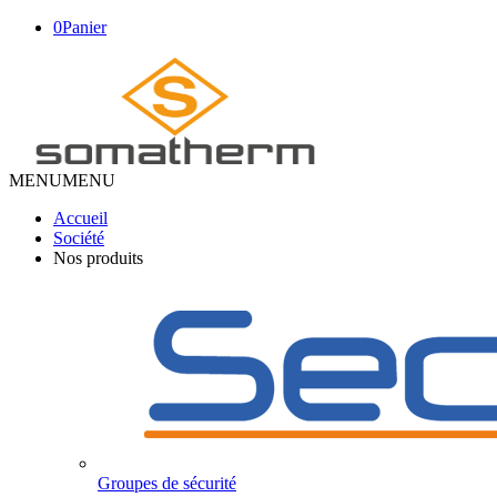
0
Panier
MENU
MENU
Accueil
Société
Nos produits
Groupes de sécurité