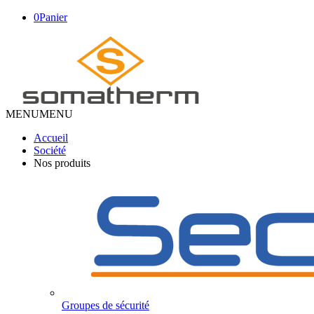
0
Panier
MENU
MENU
Accueil
Société
Nos produits
Groupes de sécurité