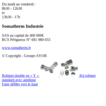
Du lundi au vendredi :
8h30 - 12h30
et
13h30 - 17h
Somatherm Industrie
SAS au capital de 400 000€
RCS Périgueux N° 681 980 033
www.somatherm.fr
© Copyright - Groupe AYOR
Robinet double en « Y »
Kit robinet
standard avec applique
Faire défiler vers le haut