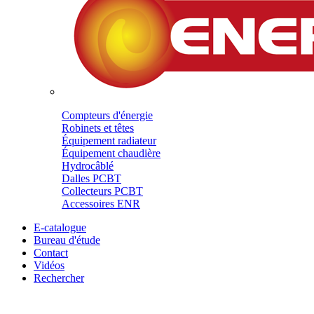
Compteurs d'énergie
Robinets et têtes
Équipement radiateur
Équipement chaudière
Hydrocâblé
Dalles PCBT
Collecteurs PCBT
Accessoires ENR
E-catalogue
Bureau d'étude
Contact
Vidéos
Rechercher