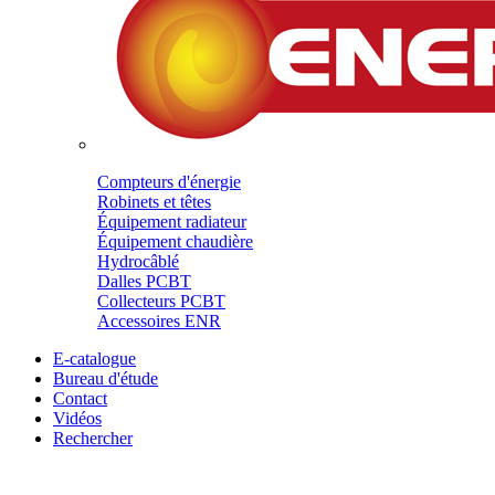
Compteurs d'énergie
Robinets et têtes
Équipement radiateur
Équipement chaudière
Hydrocâblé
Dalles PCBT
Collecteurs PCBT
Accessoires ENR
E-catalogue
Bureau d'étude
Contact
Vidéos
Rechercher