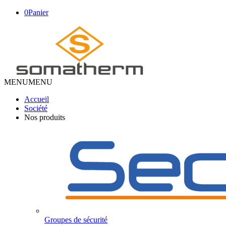
0
Panier
MENU
MENU
Accueil
Société
Nos produits
Groupes de sécurité