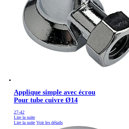
Applique simple avec écrou
Pour tube cuivre Ø14
27-42
Lire la suite
Lire la suite
Voir les détails